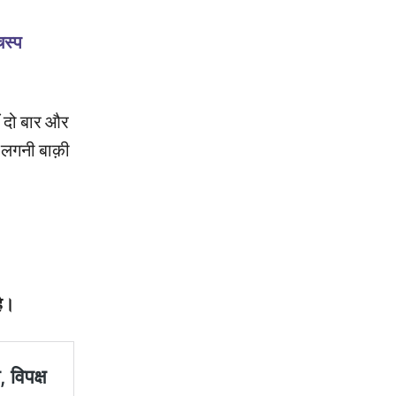
चस्प
ीं दो बार और
 लगनी बाक़ी
है।