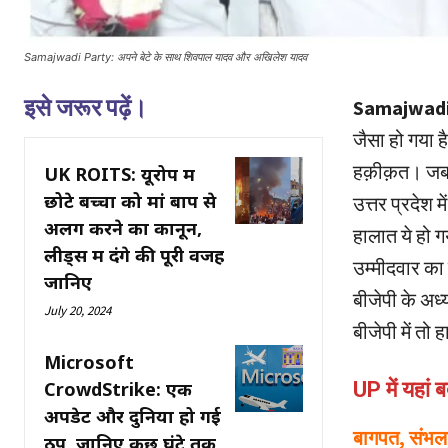
Samajwadi Party: अपने बेटे के साथ शिवपाल यादव और अखिलेश यादव
इसे जरूर पढ़ें।
Samajwadi
जैसा हो गया 
हक़ीक़त। जब 
UK ROITS: यूरोप में
छोटे बच्चों को मां बाप से
उत्तर प्रदेश 
अलग करने का कानून,
हालात ये हो गय
लीड्स में दंगे की पूरी वजह
उम्मीदवार का 
जानिए
बीजेपी के अध्
July 20, 2024
बीजेपी में तो
Microsoft
CrowdStrike: एक
UP में यहां 
अपडेट और दुनिया हो गई
बागपत, संभल, 
ठप, जानिए कुछ घंटे तक