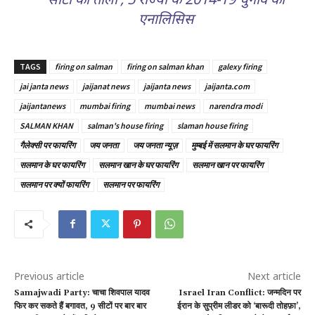
एनालिसिस
TAGS
firing on salman
firing on salman khan
galexy firing
jai janta news
jaijanat news
jaijanta news
jaijanta.com
jaijantanews
mumbai firing
mumbai news
narendra modi
SALMAN KHAN
salman's house firing
slaman house firing
गैलेक्सी पर फायरिंग
जय जनता
जय जनता न्यूज़
मुम्बई में सलमान के घर फायरिंग
सलमान के घर फायरिंग
सलमान खान के घर फायरिंग
सलमान खान पर फायरिंग
सलमान पर क्यों फायरिंग
सलमान पर फायरिंग
Previous article
Next article
Samajwadi Party: चाचा शिवपाल यादव
Israel Iran Conflict: जन्मदिन पर
फिर कर सकते हैं बगावत, 9 सीटों पर बार बार
ईरान के सुप्रीम लीडर को ‘बारूदी तोहफ़ा’,