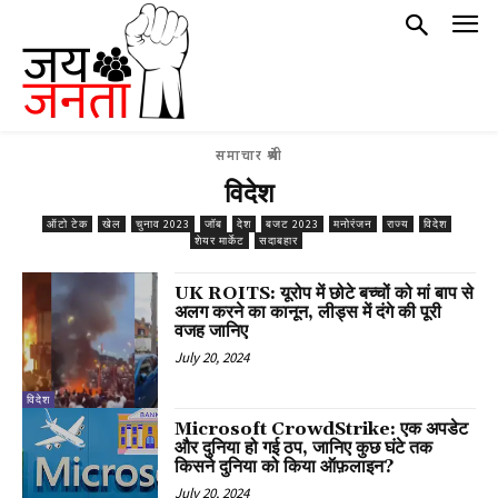
समाचार श्रेणी
विदेश
ऑटो टेक
खेल
चुनाव 2023
जॉब
देश
बजट 2023
मनोरंजन
राज्य
विदेश
शेयर मार्केट
सदाबहार
UK ROITS: यूरोप में छोटे बच्चों को मां बाप से
अलग करने का कानून, लीड्स में दंगे की पूरी
वजह जानिए
July 20, 2024
विदेश
Microsoft CrowdStrike: एक अपडेट
और दुनिया हो गई ठप, जानिए कुछ घंटे तक
किसने दुनिया को किया ऑफ़लाइन?
July 20, 2024