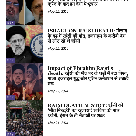
क्रैश के बाद इन देशों में भूचाल
May 22, 2024
विदेश
ISRAEL ON RAISI DEATH: मोसाद
के गढ़ में रईसी की मौत, इजराइल के करीबी देश
से लौट रहे थे रईसी
May 22, 2024
विदेश
Impact of Ebrahim Raisi’s
death: रईसी की मौत पर दो धड़ों में बंटा विश्व,
गाजा-इजराइल युद्ध और पुतिन कनेक्शन से तबाही
तय!
May 22, 2024
विदेश
RAISI DEATH MISTRY: रईसी की
‘मौत मिस्ट्री’ का खुलासा! साजिश की पांच
थ्योरी, ईरान के ही नेताओं पर शक!
May 21, 2024
विदेश