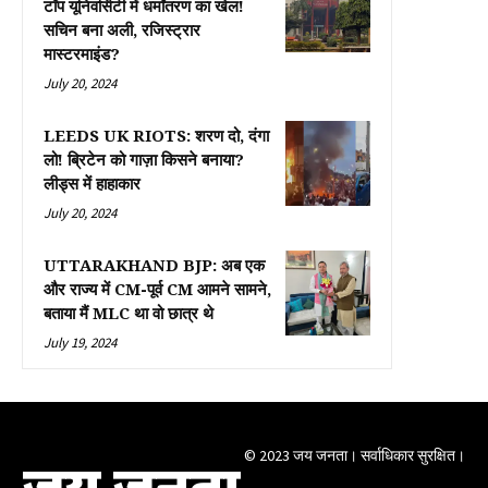
टॉप यूनिवर्सिटी में धर्मांतरण का खेल!
सचिन बना अली, रजिस्ट्रार
मास्टरमाइंड?
July 20, 2024
LEEDS UK RIOTS: शरण दो, दंगा
लो! ब्रिटेन को गाज़ा किसने बनाया?
लीड्स में हाहाकार
July 20, 2024
UTTARAKHAND BJP: अब एक
और राज्य में CM-पूर्व CM आमने सामने,
बताया मैं MLC था वो छात्र थे
July 19, 2024
© 2023 जय जनता। सर्वाधिकार सुरक्षित।
जय जनता