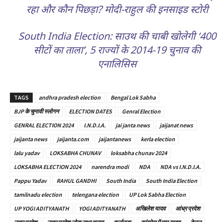
रहा और कौन पिछड़ा? मोदी-राहुल की इनसाइड स्टोरी
South India Election: साउथ की चाबी खोलेगी ‘400
सीटों का ताला’, 5 राज्यों के 2014-19 चुनाव की
एनालिसिस
TAGS
andhra pradesh election
Bengal Lok Sabha
BJP के चुनावी स्लोगन
ELECTION DATES
Genral Election
GENRAL ELECTION 2024
I.N.D.I.A.
jai janta news
jaijanat news
jaijanta news
jaijanta.com
jaijantanews
kerla election
lalu yadav
LOKSABHA CHUNAV
loksabha chunav 2024
LOKSABHA ELECTION 2024
narendra modi
NDA
NDA vs I.N.D.I.A.
Pappu Yadav
RAHUL GANDHI
South India
South India Election
tamilnadu election
telengana election
UP Lok Sabha Election
UP YOGI ADITYANATH
YOGI ADITYANATH
अखिलेश यादव
आंध्र प्रदेश