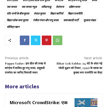
उत्तर प्रदेश
उत्तर प्रदेश लोक सभा चुनाव
कर्नाटक
कांग्रेस में पप्पू यादव
केरल
जय जनता
जय जनता न्यूज़
तमिलनाडू
तेलंगाना
दक्षिण भारत
पति-पत्नी के बीच चुनाव
बंगाल चुनाव
बिहार कांगिर्स
बिहार राजनीति
बिहार लोक सभा चुनाव
रंजीता रंजन और पप्पू यादव
समाजवादी पार्टी
सुजाता मंडल
सौमित्र खान
Previous article
Next article
Pappu Yadav: इस डील की वजह से
Bihar Lok Sabha: 24 घंटे के अंदर नई
कांग्रेस में शामिल हुए पप्पू यादव, बाहुबली
नवेली दुल्हन को टिकट, 1990 के दशक का
राजनेता का जानिए सियासी सफर
कुख्या बना राजनीति का केंद्र
More articles
Microsoft CrowdStrike: एक