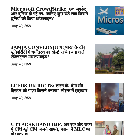
Microsoft CrowdStrike: एक अपडेट
और दुनिया हो गई ठप, जानिए कुछ घंटे तक किसने
दुनिया को किया ऑफ़लाइन?
July 20, 2024
JAMIA CONVERSION: भारत के टॉप
यूनिवर्सिटी में धर्मांतरण का खेल! सचिन बना अली,
रजिस्ट्रार मास्टरमाइंड?
July 20, 2024
LEEDS UK RIOTS: शरण दो, दंगा लो!
ब्रिटेन को गाज़ा किसने बनाया? लीड्स में हाहाकार
July 20, 2024
UTTARAKHAND BJP: अब एक और राज्य
में CM-पूर्व CM आमने सामने, बताया मैं MLC था
वो छात्र थे