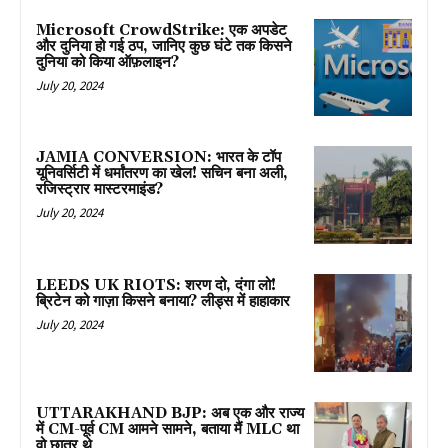
Microsoft CrowdStrike: एक अपडेट
और दुनिया हो गई ठप, जानिए कुछ घंटे तक किसने
दुनिया को किया ऑफ़लाइन?
July 20, 2024
JAMIA CONVERSION: भारत के टॉप
यूनिवर्सिटी में धर्मांतरण का खेल! सचिन बना अली,
रजिस्ट्रार मास्टरमाइंड?
July 20, 2024
LEEDS UK RIOTS: शरण दो, दंगा लो!
ब्रिटेन को गाज़ा किसने बनाया? लीड्स में हाहाकार
July 20, 2024
UTTARAKHAND BJP: अब एक और राज्य
में CM-पूर्व CM आमने सामने, बताया मैं MLC था
वो छात्र थे