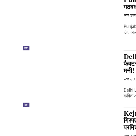
Pun
गठबं
जय जनत
Punjab 
लिए अल
देश
Delh
फैक्
मनी!
जय जनत
Delhi L
कविता औ
देश
Kejr
गिरफ्
परमि
जय जनत