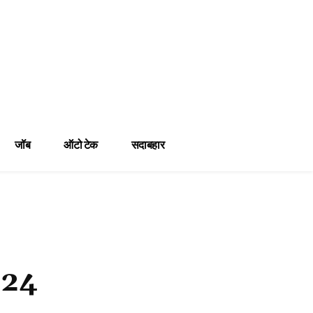
जॉब
ऑटो टेक
सदाबहार
24