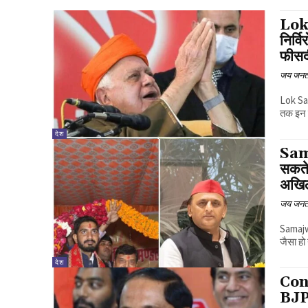
Lok 
निर्व
फीसदी
जय जनत
Lok Sa
तक इन द
देश
Sama
सकते 
अखि
जय जनत
Samajwad
जैसा हो
देश
Cong
BJP म