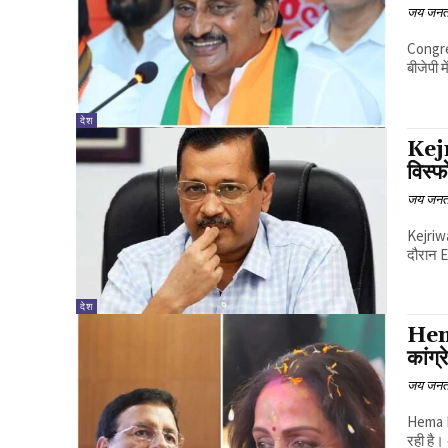
जय जनत
Congres
बीजेपी मे
देश
Kejr
विस्
जय जनत
Kejriwa
दौरान E
देश
Hema
कांग्
जय जनत
Hema Ma
रही है। 