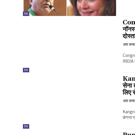
देश
Cong
नॉनस्
दोस्त
जय जनत
Congre
INDIA ग
देश
Kang
सेना 
लिए 
जय जनत
Kangn
कंगना र
देश