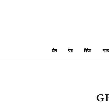
होम
देश
विदेश
बजट
G