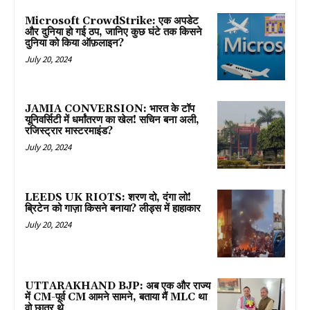
Microsoft CrowdStrike: एक अपडेट
और दुनिया हो गई ठप, जानिए कुछ घंटे तक किसने
दुनिया को किया ऑफ़लाइन?
July 20, 2024
JAMIA CONVERSION: भारत के टॉप
यूनिवर्सिटी में धर्मांतरण का खेल! सचिन बना अली,
रजिस्ट्रार मास्टरमाइंड?
July 20, 2024
LEEDS UK RIOTS: शरण दो, दंगा लो!
ब्रिटेन को गाज़ा किसने बनाया? लीड्स में हाहाकार
July 20, 2024
UTTARAKHAND BJP: अब एक और राज्य
में CM-पूर्व CM आमने सामने, बताया मैं MLC था
वो छात्र थे