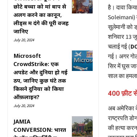
छोटे बच्चों को मां बाप से
है। दावा किय
अलग करने का कानून,
Soleimani) की
लीड्स में दंगे की पूरी वजह
सुलेमानी को ड
जानिए
शनिवार 13 जुला
July 20, 2024
चलाई गई (
D
Microsoft
गई। अगर गोली
CrowdStrike: एक
सिर में घुस 
अपडेट और दुनिया हो गई
साल का हमलाव
ठप, जानिए कुछ घंटे तक
किसने दुनिया को किया
400 फ़ीट स
ऑफ़लाइन?
July 20, 2024
अब अमेरिका के
राष्ट्रपति डोन
JAMIA
की हत्या करना
CONVERSION: भारत