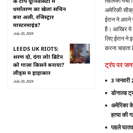
तहलका मचा दिय
के टॉप यूनिवर्सिटी में
धर्मांतरण का खेल! सचिन
अमेरिकी सीक्
बना अली, रजिस्ट्रार
ईरान ने अपने
मास्टरमाइंड?
है। आखिर ये क
July 20, 2024
लिए ईरान ने इ
करना चाहता ह
LEEDS UK RIOTS:
शरण दो, दंगा लो! ब्रिटेन
को गाज़ा किसने बनाया?
ट्रंप पर जन
लीड्स में हाहाकार
3 जनवरी 2
July 20, 2024
डोनाल्ड ट्
अमेरिका के
हत्या की 
पहले घातक