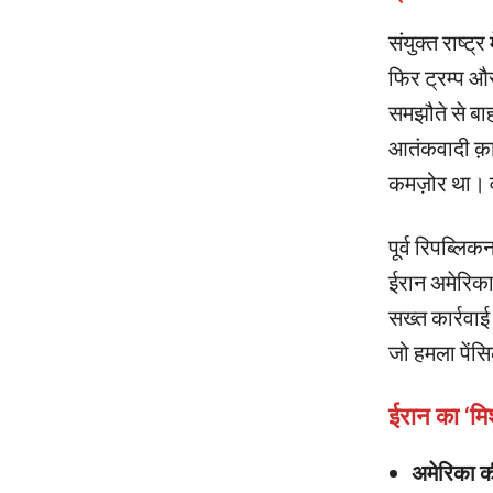
संयुक्त राष्ट
फिर ट्रम्प और
समझौते से बा
आतंकवादी क़ास
कमज़ोर था। व
पूर्व रिपब्लिक
ईरान अमेरिका 
सख्त कार्रवाई
जो हमला पेंसि
ईरान का ‘मि
अमेरिका की