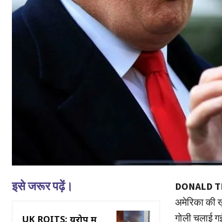
इसे जरूर पढ़ें।
DONALD T
अमेरिका की ख
गोली चलाई गई,
UK ROITS: यूरोप में