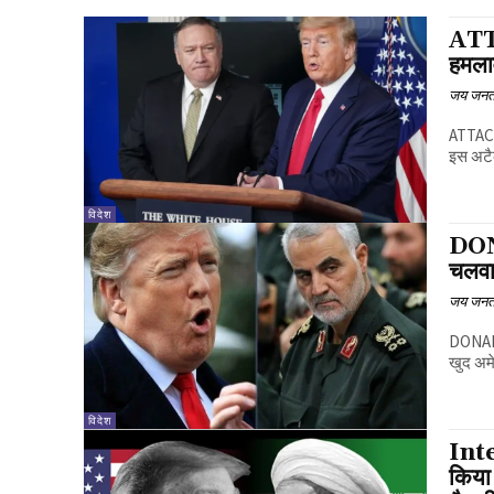
ATT
हमलाव
जय जनत
ATTACK 
इस अटैक
विदेश
DON
चलवा
जय जनत
DONALD TRUMP ATTA
खुद अमे
विदेश
Inte
किया 