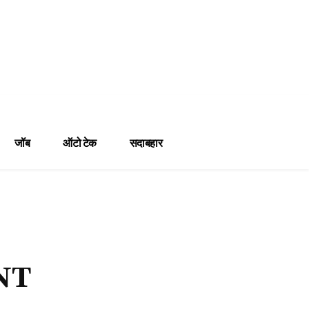
जॉब
ऑटो टेक
सदाबहार
NT