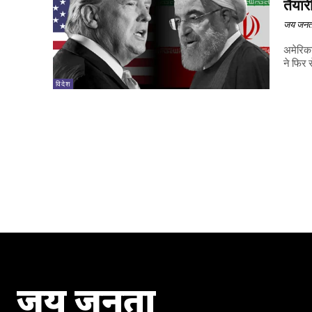
तैयार
जय जनत
अमेरिका
ने फिर स
विदेश
जय जनता