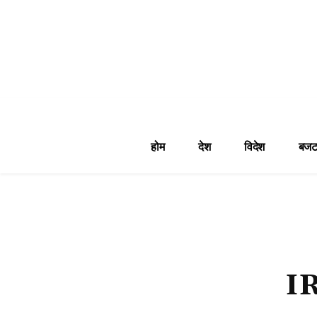
होम
देश
विदेश
बजट
I