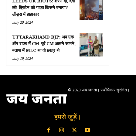
LEEDS UK RIOTS: शरण दो, दंगा
लो! ब्रिटेन को गाज़ा किसने बनाया?
लीड्स में हाहाकार
July 20, 2024
UTTARAKHAND BJP: अब एक
और राज्य में CM-पूर्व CM आमने सामने,
बताया मैं MLC था वो छात्र थे
July 19, 2024
© 2023 जय जनता। सर्वाधिकार सुरक्षित।
जय जनता
हमसे जुड़ें।