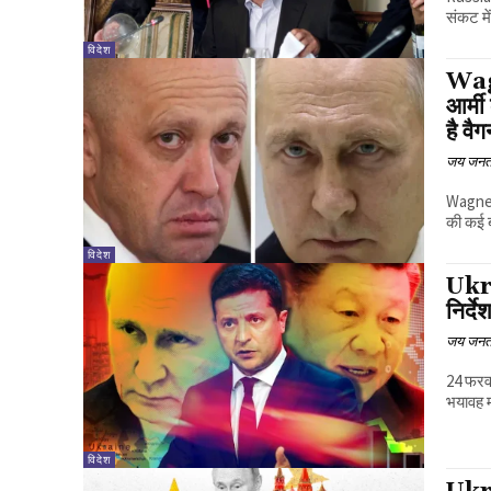
संकट मे
विदेश
Wagn
आर्मी
है वै
जय जनत
Wagner 
की कई बड
विदेश
Ukra
निर्द
जय जनत
24 फरवर
भयावह म
विदेश