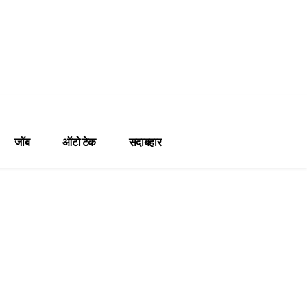
जॉब
ऑटो टेक
सदाबहार