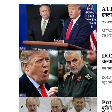
ATT
हमलाव
जय जनत
ATTACK 
इस अटैक
विदेश
DON
चलवा
जय जनत
DONALD TRUMP ATTA
खुद अमे
विदेश
Puti
प्रीग