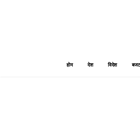
होम
देश
विदेश
बजट