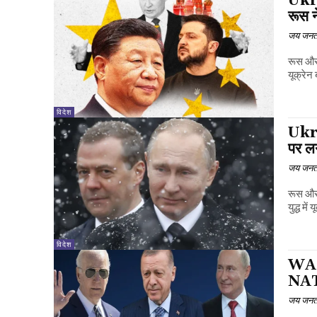
Ukra
रूस 
जय जनत
रूस और 
यूक्रेन 
विदेश
Ukra
पर लग
जय जनत
रूस और 
युद्ध में 
विदेश
WAR:
NATO 
जय जनत