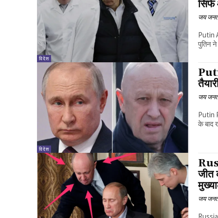
सिर्फ
जय जनत
Putin A
पुतिन न
विदेश
Puti
तैयारी
जय जनत
Putin P
के बाद 
विदेश
Russ
जीत क
मुख्य
जय जनत
Russia 