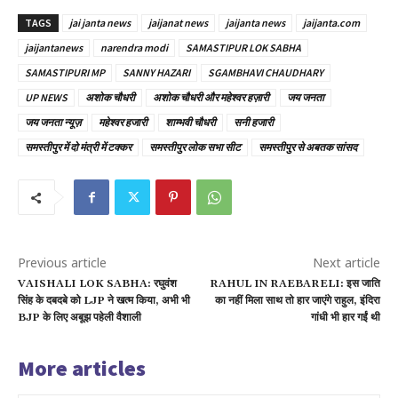
TAGS
jai janta news
jaijanat news
jaijanta news
jaijanta.com
jaijantanews
narendra modi
SAMASTIPUR LOK SABHA
SAMASTIPURI MP
SANNY HAZARI
SGAMBHAVI CHAUDHARY
UP NEWS
अशोक चौधरी
अशोक चौधरी और महेश्वर हज़ारी
जय जनता
जय जनता न्यूज़
महेश्वर हजारी
शाम्भवी चौधरी
सनी हजारी
समस्तीपुर में दो मंत्री में टक्कर
समस्तीपुर लोक सभा सीट
समस्तीपुर से अबतक सांसद
Previous article
Next article
VAISHALI LOK SABHA: रघुवंश
RAHUL IN RAEBARELI: इस जाति
सिंह के दबदबे को LJP ने खत्म किया, अभी भी
का नहीं मिला साथ तो हार जाएंगे राहुल, इंदिरा
BJP के लिए अबूझ पहेली वैशाली
गांधी भी हार गईं थी
More articles