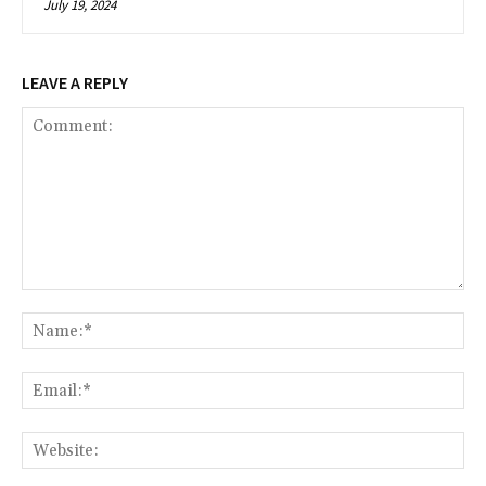
July 19, 2024
LEAVE A REPLY
Comment:
Na
Ema
Web