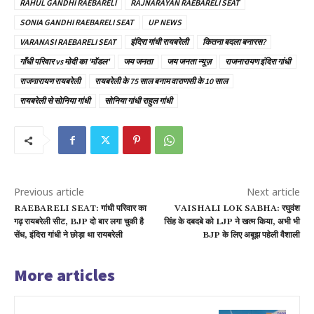
RAHUL GANDHI RAEBARELI
RAJNARAYAN RAEBARELI SEAT
SONIA GANDHI RAEBARELI SEAT
UP NEWS
VARANASI RAEBARELI SEAT
इंदिरा गांधी रायबरेली
कितना बदला बनारस?
गाँधी परिवार vs मोदी का 'मॉडल'
जय जनता
जय जनता न्यूज़
राजनारायण इंदिरा गांधी
राजनारायण रायबरेली
रायबरेली के 75 साल बनाम वाराणसी के 10 साल
रायबरेली से सोनिया गांधी
सोनिया गांधी राहुल गांधी
Previous article
Next article
RAEBARELI SEAT: गांधी परिवार का
VAISHALI LOK SABHA: रघुवंश
गढ़ रायबरेली सीट, BJP दो बार लगा चुकी है
सिंह के दबदबे को LJP ने खत्म किया, अभी भी
सेंध, इंदिरा गांधी ने छोड़ा था रायबरेली
BJP के लिए अबूझ पहेली वैशाली
More articles