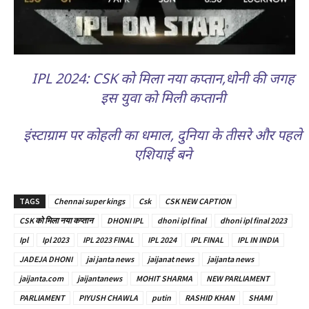
IPL 2024: CSK को मिला नया कप्तान,धोनी की जगह
इस युवा को मिली कप्तानी
इंस्टाग्राम पर कोहली का धमाल, दुनिया के तीसरे और पहले
एशियाई बने
TAGS
Chennai super kings
Csk
CSK NEW CAPTION
CSK को मिला नया कप्तान
DHONI IPL
dhoni ipl final
dhoni ipl final 2023
Ipl
Ipl 2023
IPL 2023 FINAL
IPL 2024
IPL FINAL
IPL IN INDIA
JADEJA DHONI
jai janta news
jaijanat news
jaijanta news
jaijanta.com
jaijantanews
MOHIT SHARMA
NEW PARLIAMENT
PARLIAMENT
PIYUSH CHAWLA
putin
RASHID KHAN
SHAMI