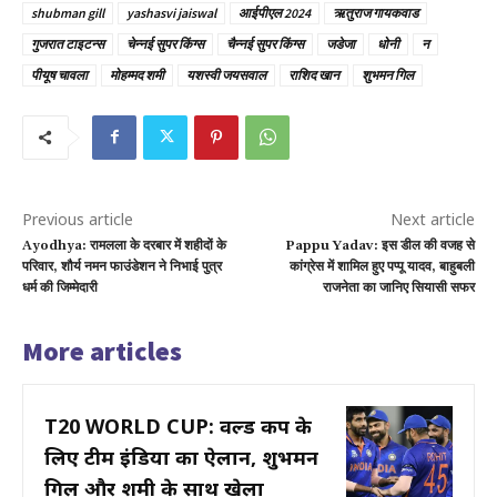
shubman gill
yashasvi jaiswal
आईपीएल 2024
ऋतुराज गायकवाड
गुजरात टाइटन्स
चेन्नई सुपर किंग्स
चैन्नई सुपर किंग्स
जडेजा
धोनी
न
पीयूष चावला
मोहम्मद शमी
यशस्वी जयसवाल
राशिद खान
शुभमन गिल
Previous article
Next article
Ayodhya: रामलला के दरबार में शहीदों के
Pappu Yadav: इस डील की वजह से
परिवार, शौर्य नमन फाउंडेशन ने निभाई पुत्र
कांग्रेस में शामिल हुए पप्पू यादव, बाहुबली
धर्म की जिम्मेदारी
राजनेता का जानिए सियासी सफर
More articles
T20 WORLD CUP: वर्ल्ड कप के
लिए टीम इंडिया का ऐलान, शुभमन
गिल और शमी के साथ खेला