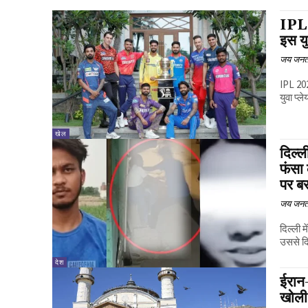
IPL 
इस यु
जय जनत
IPL 202
युवा प्ल
खेल
दिल्ल
फंसा
पर ब
जय जनत
दिल्ली 
उससे दि
देश
ईरान-
खोली 