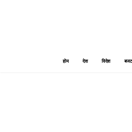
होम
देश
विदेश
बजट