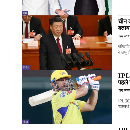
देश
चीन क
बताय
जय जनत
पश्चिमी
कलपुर्ज
विदेश
IPL 
पहले 
जय जनत
IPL 202
डकवर्थ 
खेल