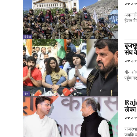
जय जनत
अफगानिस
ईरान मि
विदेश
बृजभू
संघ के
जय जनत
यौन शोष
पहुँच गए
देश
Rajs
ठोका
जय जनत
राजस्था
जबकि का