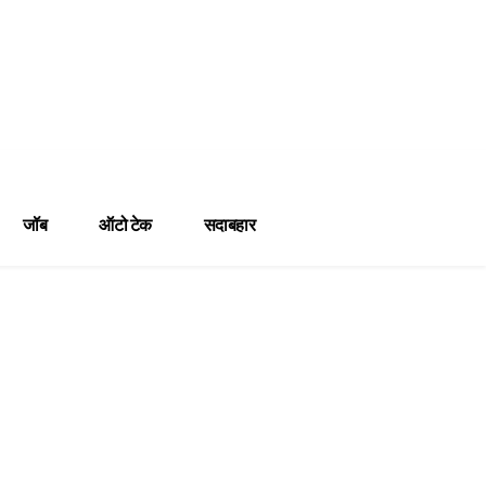
जॉब
ऑटो टेक
सदाबहार