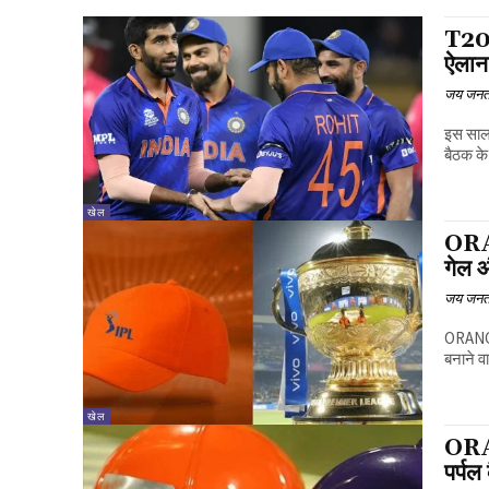
T20 
ऐलान
जय जनत
इस साल 
बैठक के 
खेल
ORAN
गेल 
जय जनत
ORANGE
बनाने व
खेल
ORA
पर्पल