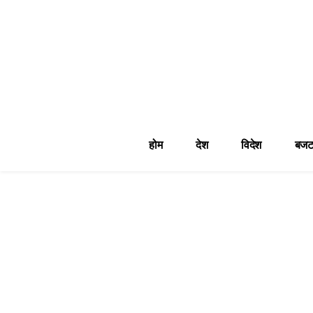
होम
देश
विदेश
बजट