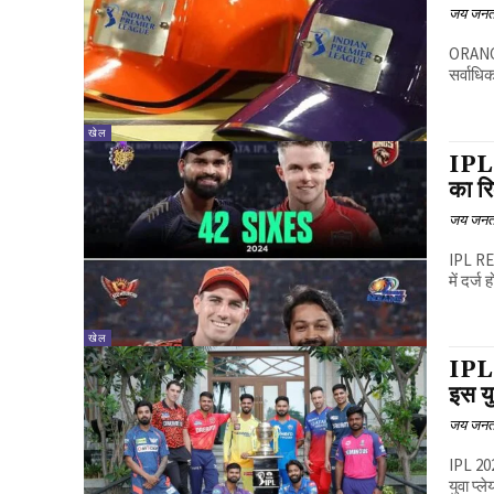
जय जनत
ORANGE 
सर्वाधि
खेल
IPL 
का रि
जय जनत
IPL REC
में दर्ज
खेल
IPL 
इस यु
जय जनत
IPL 202
युवा प्ल