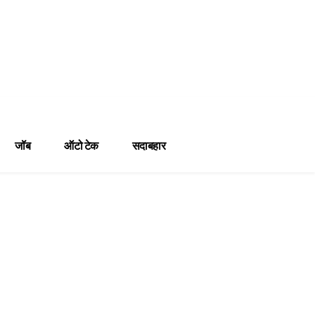
जॉब
ऑटो टेक
सदाबहार