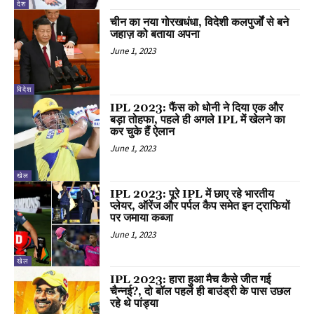
देश
चीन का नया गोरखधंधा, विदेशी कलपुर्जों से बने
जहाज़ को बताया अपना
June 1, 2023
विदेश
IPL 2023: फैंस को धोनी ने दिया एक और
बड़ा तोहफा, पहले ही अगले IPL में खेलने का
कर चुके हैं ऐलान
June 1, 2023
खेल
IPL 2023: पूरे IPL में छाए रहे भारतीय
प्लेयर, ऑरेंज और पर्पल कैप समेत इन ट्राफियों
पर जमाया कब्जा
June 1, 2023
खेल
IPL 2023: हारा हुआ मैच कैसे जीत गई
चैन्नई?, दो बॉल पहले ही बाउंड्री के पास उछल
रहे थे पांड्या