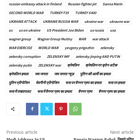
russian embassy attack in finland
Russian fighter jet
Sanna Marin
SECOND WORLD WAR
TURKEY F35
TURKEY S400
UKRAINE ATTACK
UKRAINE RUSSIA WAR
ukraine war
ukraune war
us
us on ukraine
US President Joe Biden
us russia
usa
wagner group
Wagner Group Mutiny
WAR
war attack
WAR EXERCISE
WORLD WAR
yevgeny prigozhin
zelensky
zelensky corruption
ZELENSKY IMF
zelensky jinping AND PUTIN
zelensky putin
ZELENSKY war
क्रेमलिन
क्रेमलिन पर ड्रोन अटैक
क्रेमलिन हमला
जय जनता
जय जनता न्यूज़
पुतिन की आर्मी का हमला
पुतिन प्रीगोजिन
येवगीनी प्रीगोजिन
रूस पर वैगनर ग्रुप का हमला
रूस पर हमला
रूस में तख्तापलट
रूस में वैगनर ग्रुप का हमला
वैगनर ग्रुप
वैगनर ग्रुप का हमला
Previous article
Next article
Modi Address In US
Russia Wagner Rebel: जिसने पुतिन