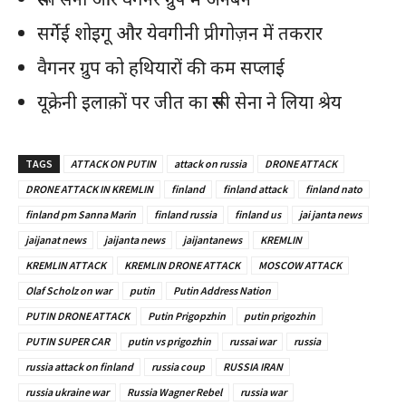
सर्गेई शोइगू और येवगीनी प्रीगोज़न में तकरार
वैगनर ग्रुप को हथियारों की कम सप्लाई
यूक्रेनी इलाक़ों पर जीत का रूसी सेना ने लिया श्रेय
TAGS
ATTACK ON PUTIN
attack on russia
DRONE ATTACK
DRONE ATTACK IN KREMLIN
finland
finland attack
finland nato
finland pm Sanna Marin
finland russia
finland us
jai janta news
jaijanat news
jaijanta news
jaijantanews
KREMLIN
KREMLIN ATTACK
KREMLIN DRONE ATTACK
MOSCOW ATTACK
Olaf Scholz on war
putin
Putin Address Nation
PUTIN DRONE ATTACK
Putin Prigopzhin
putin prigozhin
PUTIN SUPER CAR
putin vs prigozhin
russai war
russia
russia attack on finland
russia coup
RUSSIA IRAN
russia ukraine war
Russia Wagner Rebel
russia war