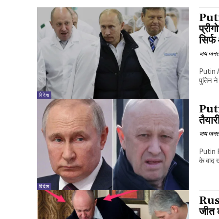
Puti
प्रीग
सिर्फ
जय जनत
Putin A
पुतिन न
विदेश
Puti
तैयारी
जय जनत
Putin P
के बाद 
विदेश
Russ
जीत क