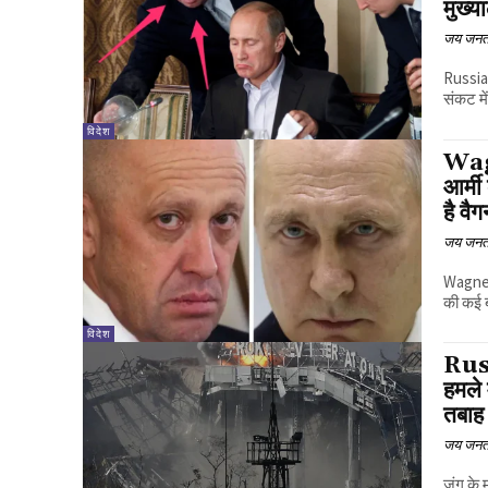
मुख्य
जय जनत
Russia 
संकट मे
विदेश
Wagn
आर्मी
है वै
जय जनत
Wagner 
की कई बड
विदेश
Russ
हमले 
तबाह
जय जनत
जंग के 