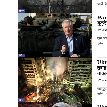
जारी कि
विदेश
War:
यूक्र
जय जनत
रूस और 
यूक्रेन
विदेश
Ukra
तबाह
नाका
जय जनत
महायुद्
यूक्रेन 
विदेश