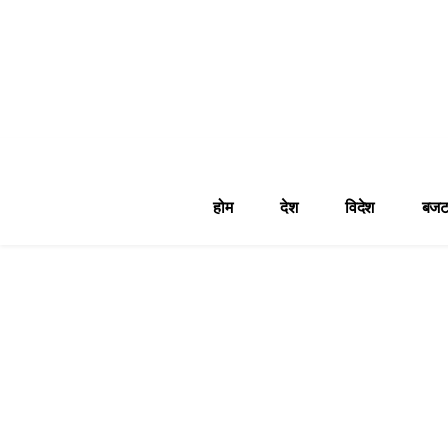
होम
देश
विदेश
बजट