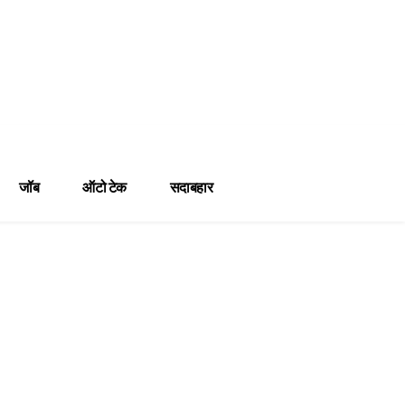
जॉब
ऑटो टेक
सदाबहार