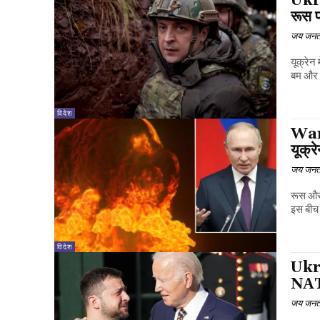
Ukrai
रूस प
जय जनत
यूक्रेन
बम और म
विदेश
War:
यूक्र
जय जनत
रूस और 
इस बीच 
विदेश
Ukra
NATO
जय जनत