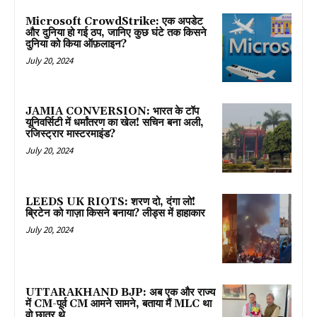
Microsoft CrowdStrike: एक अपडेट
और दुनिया हो गई ठप, जानिए कुछ घंटे तक किसने
दुनिया को किया ऑफ़लाइन?
July 20, 2024
JAMIA CONVERSION: भारत के टॉप
यूनिवर्सिटी में धर्मांतरण का खेल! सचिन बना अली,
रजिस्ट्रार मास्टरमाइंड?
July 20, 2024
LEEDS UK RIOTS: शरण दो, दंगा लो!
ब्रिटेन को गाज़ा किसने बनाया? लीड्स में हाहाकार
July 20, 2024
UTTARAKHAND BJP: अब एक और राज्य
में CM-पूर्व CM आमने सामने, बताया मैं MLC था
वो छात्र थे