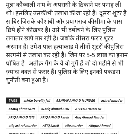
मुन्ना कौव्वाली नाम के अपराधी के ठिकाने पर पनाह ली
थी। इसलिए उसकी भी तलाश की जा रही है। दूसरा शूटर है
साबिर जिसके कौशांबी और प्रयागराज की सीमा के पास
छिपे होने की ख़बर है। उसे भी दबोचने के लिए पुलिस
लगातार छापे मार रही है। जबकि तीसरा फरार शूटर
अरमान है। उमेश पाल हत्याकांड में तीनों शूटरों की पुलिस
सरगर्मी से तलाश कर रही है। जिन पर 5-5 लाख का इनाम
घोषित है। अतीक़ गैंग के ये वो गुर्गे हैं जो दो महीने से भी
ज़्यादा वक़्त से फरार हैं। पुलिस के लिए इनको पकड़ना
चुनौती बना हुआ है।
TAGS
ashfar bareilly jail
ASHRAF AHMAD MURDER
ashraf murder
ATatiq ahma SON
ATatiq ahmad SON
ATEEK AHMAD UP
ATIQ AHMAD ISIS
ATIQ AHMAD kareli
Atiq Ahmad Murder
atiq ashraf murder
ATIQ kareli
atiq murder
Atique Ahmed
BABAR KANPUUR
bareilly jail
BTEUP Odd Semester RESULT 2023