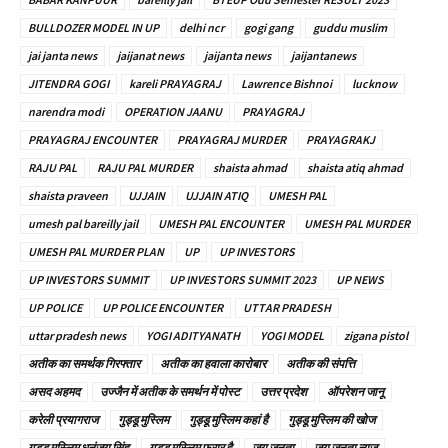
BULLDOZER MODEL IN UP
delhi ncr
gogi gang
guddu muslim
jai janta news
jaijanat news
jaijanta news
jaijantanews
JITENDRA GOGI
kareli PRAYAGRAJ
Lawrence Bishnoi
lucknow
narendra modi
OPERATION JAANU
PRAYAGRAJ
PRAYAGRAJ ENCOUNTER
PRAYAGRAJ MURDER
PRAYAGRAKJ
RAJU PAL
RAJU PAL MURDER
shaista ahmad
shaista atiq ahmad
shaista praveen
UJJAIN
UJJAIN ATIQ
UMESH PAL
umesh pal bareilly jail
UMESH PAL ENCOUNTER
UMESH PAL MURDER
UMESH PAL MURDER PLAN
UP
UP INVESTORS
UP INVESTORS SUMMIT
UP INVESTORS SUMMIT 2023
UP NEWS
UP POLICE
UP POLICE ENCOUNTER
UTTAR PRADESH
uttar pradesh news
YOGI ADITYANATH
YOGI MODEL
zigana pistol
अतीक का समर्थक गिरफ्तार
अतीक का हवाला कारोबार
अतीक की संपत्ति
असद अहमद
उज्जैन में अतीक के समर्थन में पोस्ट
उत्तर प्रदेश
ऑपरेशन जानू
करेली प्रयागराज
गुड्डू मुस्लिम
गुड्डू मुस्लिम कहां है
गुड्डू मुस्लिम की खोज
गुड्डू मुस्लिम धनंजय सिंह
गुड्डू मुस्लिम फरार है
जय जनता
जय जनता न्यूज़