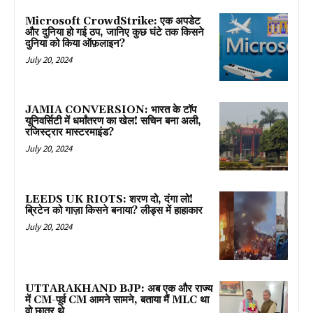
Microsoft CrowdStrike: एक अपडेट
और दुनिया हो गई ठप, जानिए कुछ घंटे तक किसने
दुनिया को किया ऑफ़लाइन?
July 20, 2024
JAMIA CONVERSION: भारत के टॉप
यूनिवर्सिटी में धर्मांतरण का खेल! सचिन बना अली,
रजिस्ट्रार मास्टरमाइंड?
July 20, 2024
LEEDS UK RIOTS: शरण दो, दंगा लो!
ब्रिटेन को गाज़ा किसने बनाया? लीड्स में हाहाकार
July 20, 2024
UTTARAKHAND BJP: अब एक और राज्य
में CM-पूर्व CM आमने सामने, बताया मैं MLC था
वो छात्र थे