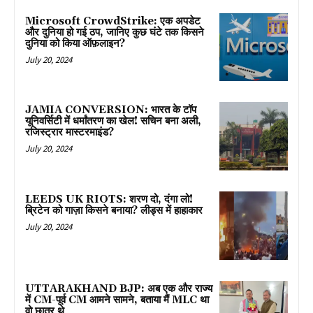
Microsoft CrowdStrike: एक अपडेट
और दुनिया हो गई ठप, जानिए कुछ घंटे तक किसने
दुनिया को किया ऑफ़लाइन?
July 20, 2024
JAMIA CONVERSION: भारत के टॉप
यूनिवर्सिटी में धर्मांतरण का खेल! सचिन बना अली,
रजिस्ट्रार मास्टरमाइंड?
July 20, 2024
LEEDS UK RIOTS: शरण दो, दंगा लो!
ब्रिटेन को गाज़ा किसने बनाया? लीड्स में हाहाकार
July 20, 2024
UTTARAKHAND BJP: अब एक और राज्य
में CM-पूर्व CM आमने सामने, बताया मैं MLC था
वो छात्र थे