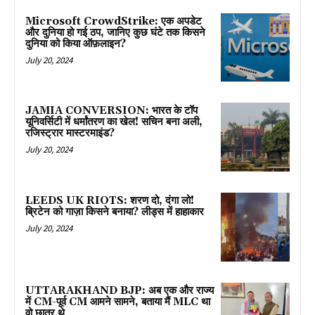
Microsoft CrowdStrike: एक अपडेट
और दुनिया हो गई ठप, जानिए कुछ घंटे तक किसने
दुनिया को किया ऑफ़लाइन?
July 20, 2024
JAMIA CONVERSION: भारत के टॉप
यूनिवर्सिटी में धर्मांतरण का खेल! सचिन बना अली,
रजिस्ट्रार मास्टरमाइंड?
July 20, 2024
LEEDS UK RIOTS: शरण दो, दंगा लो!
ब्रिटेन को गाज़ा किसने बनाया? लीड्स में हाहाकार
July 20, 2024
UTTARAKHAND BJP: अब एक और राज्य
में CM-पूर्व CM आमने सामने, बताया मैं MLC था
वो छात्र थे