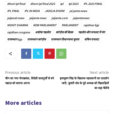
dhoni ipl final
dhoni ipl final 2023
Ipl
Ipl 2023
IPL 2023 FINAL
IPL FINAL
IPL IN INDIA
JADEJA DHONI
jai janta news
jaijanat news
jaijanta news
jaijanta.com
jaijantanews
MOHIT SHARMA
NEW PARLIAMENT
PARLIAMENT
rajsthan bjp
rajsthan congress
अशोक गहलोत
कांग्रेस की बैठक
गहलोत और पायलट में जंग
राजस्थान bjp
राजस्थान कांग्रेस
राजस्थान विधानसभा चुनाव
सचिन पायलट
Previous article
Next article
चीन का नया गोरखधंधा, विदेशी कलपुर्जों से बने
बृजभूषण सिंह के खिलाफ पहलवानों का प्रदर्शन
जहाज़ को बताया अपना
जारी, कुश्ती संघ के पूर्व अध्यक्ष को खिलाड़ियों
का बड़ा चैलेंजे
More articles