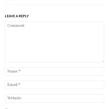
LEAVE A REPLY
Comment:
Na
Ema
Web