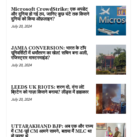
Microsoft CrowdStrike: एक अपडेट
और दुनिया हो गई ठप, जानिए कुछ घंटे तक किसने
दुनिया को किया ऑफ़लाइन?
July 20, 2024
JAMIA CONVERSION: भारत के टॉप
यूनिवर्सिटी में धर्मांतरण का खेल! सचिन बना अली,
रजिस्ट्रार मास्टरमाइंड?
July 20, 2024
LEEDS UK RIOTS: शरण दो, दंगा लो!
ब्रिटेन को गाज़ा किसने बनाया? लीड्स में हाहाकार
July 20, 2024
UTTARAKHAND BJP: अब एक और राज्य
में CM-पूर्व CM आमने सामने, बताया मैं MLC था
वो छात्र थे