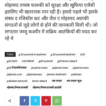
मोहम्मद तय्यब फारुकी को सुरक्षा और खुफिया एजेंसी
इसलिए भी खतरनाक मान रही हैं। इससे पहले भी इसके
संबंध द रजिस्टेंस फ्रंट और जैश ए मोहम्मद आतंकी
संगठनों से जुड़े लोगों से होने की जानकारी मिली थी। जो
लगातार जम्मू कश्मीर में सक्रिय आतंकियों की मदद कर
रहे थे
TAGS
g 20 summit in kashmir
g 20 summit kashmir
G20
g20 2023
G20 INDIA
g20 summit
g20 terror attack
g20 में आतंकी हमला
jai janta news
jaijanat news
jaijanta news
jaijanta.com
jaijantanews
jammu kashmirr
pakistan
pakistan terrorist
terror attack
जय जनता
जय जनता न्यूज़
मोहम्मद तैय्यब फारुकी
मोहम्मद तैय्यब फारुकी आतंकी