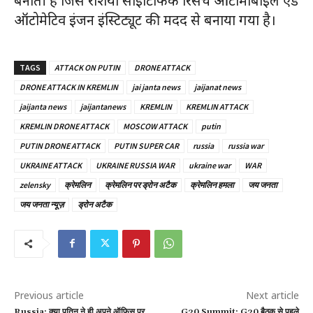
बनाती है जिसे रशिया साइंटिफिक रिसर्च ऑटोमोबाइल ऐंड
ऑटोमेटिव इंजन इंस्टिट्यूट की मदद से बनाया गया है। ​
TAGS
ATTACK ON PUTIN
DRONE ATTACK
DRONE ATTACK IN KREMLIN
jai janta news
jaijanat news
jaijanta news
jaijantanews
KREMLIN
KREMLIN ATTACK
KREMLIN DRONE ATTACK
MOSCOW ATTACK
putin
PUTIN DRONE ATTACK
PUTIN SUPER CAR
russia
russia war
UKRAINE ATTACK
UKRAINE RUSSIA WAR
ukraine war
WAR
zelensky
क्रेमलिन
क्रेमलिन पर ड्रोन अटैक
क्रेमलिन हमला
जय जनता
जय जनता न्यूज़
ड्रोन अटैक
Previous article
Next article
Russia: क्या पुतिन ने ही अपने ऑफिस पर
G20 Summit: G20 बैठक से पहले