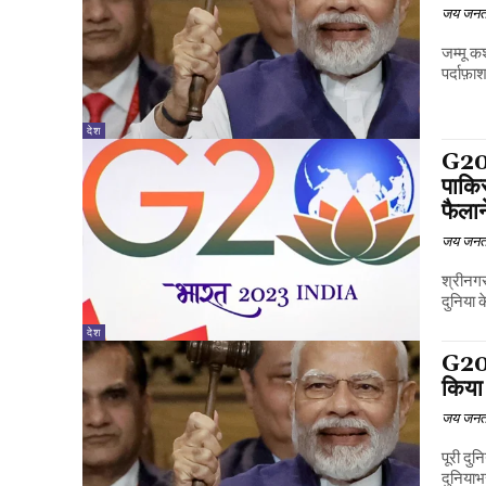
जय जनत
जम्मू क
पर्दाफ़ा
देश
G20 
पाकिस
फैला
जय जनत
श्रीनगर
दुनिया क
देश
G20 व
किया
जय जनत
पूरी दुन
दुनियाभर 