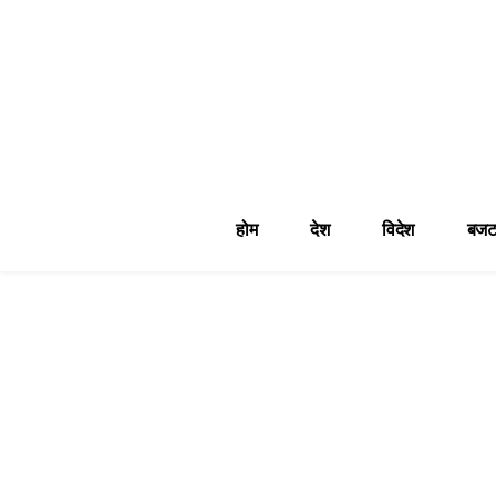
होम
देश
विदेश
बजट