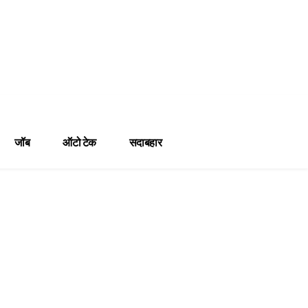
जॉब
ऑटो टेक
सदाबहार