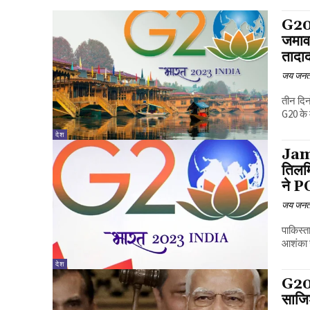
G20 
जमावड
तादाद
जय जनत
तीन दिन
G20 के 
देश
Jamm
तिलम
ने PO
जय जनत
पाकिस्त
आशंका जत
देश
G20 
साजि