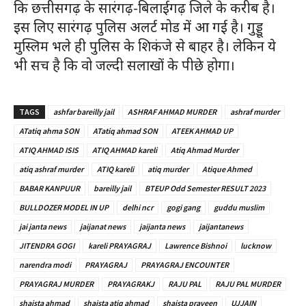
कि छत्तीसगढ़ के सारंगढ़-बिलाईगढ़ जिले के करीब है।
इस लिए सारंगढ़ पुलिस अलर्ट मोड में आ गई है। गुड्डू
मुस्लिम भले ही पुलिस के शिकंजे से बाहर है। लेकिन ये
भी सच है कि वो जल्दी सलाखों के पीछे होगा।
TAGS
ashfar bareilly jail
ASHRAF AHMAD MURDER
ashraf murder
ATatiq ahma SON
ATatiq ahmad SON
ATEEK AHMAD UP
ATIQ AHMAD ISIS
ATIQ AHMAD kareli
Atiq Ahmad Murder
atiq ashraf murder
ATIQ kareli
atiq murder
Atique Ahmed
BABAR KANPUUR
bareilly jail
BTEUP Odd Semester RESULT 2023
BULLDOZER MODEL IN UP
delhi ncr
gogi gang
guddu muslim
jai janta news
jaijanat news
jaijanta news
jaijantanews
JITENDRA GOGI
kareli PRAYAGRAJ
Lawrence Bishnoi
lucknow
narendra modi
PRAYAGRAJ
PRAYAGRAJ ENCOUNTER
PRAYAGRAJ MURDER
PRAYAGRAKJ
RAJU PAL
RAJU PAL MURDER
shaista ahmad
shaista atiq ahmad
shaista praveen
UJJAIN