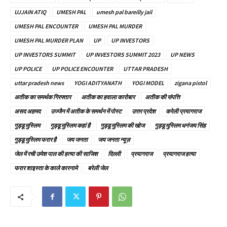
UJJAIN ATIQ
UMESH PAL
umesh pal bareilly jail
UMESH PAL ENCOUNTER
UMESH PAL MURDER
UMESH PAL MURDER PLAN
UP
UP INVESTORS
UP INVESTORS SUMMIT
UP INVESTORS SUMMIT 2023
UP NEWS
UP POLICE
UP POLICE ENCOUNTER
UTTAR PRADESH
uttar pradesh news
YOGI ADITYANATH
YOGI MODEL
zigana pistol
अतीक का समर्थक गिरफ्तार
अतीक का हवाला कारोबार
अतीक की संपत्ति
असद अहमद
उज्जैन में अतीक के समर्थन में पोस्ट
उत्तर प्रदेश
करेली प्रयागराज
गुड्डू मुस्लिम
गुड्डू मुस्लिम कहां है
गुड्डू मुस्लिम की खोज
गुड्डू मुस्लिम धनंजय सिंह
गुड्डू मुस्लिम फरार है
जय जनता
जय जनता न्यूज़
जेल में रची उमेश पाल की हत्या की साजिश
दिल्ली
प्रयागराज
प्रयागराज हत्या
फरार शाइस्ता के काले कारनामे
बरेली जेल