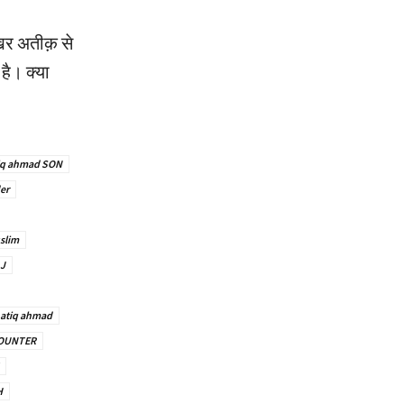
़िर अतीक़ से
है। क्या
iq ahmad SON
er
slim
J
 atiq ahmad
OUNTER
H