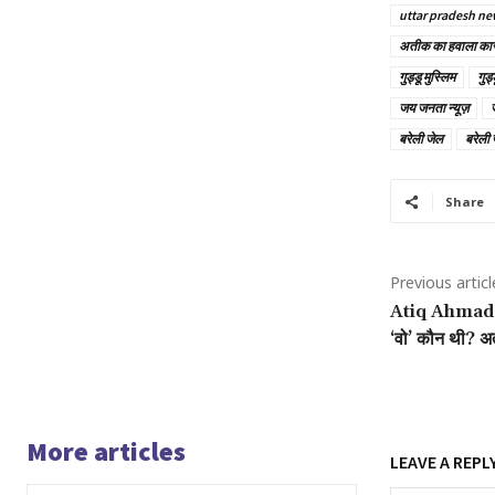
uttar pradesh ne
अतीक का हवाला कार
गुड्डू मुस्लिम
गुड्
जय जनता न्यूज़
ज
बरेली जेल
बरेली 
Share
Previous articl
Atiq Ahmad M
‘वो’ कौन थी? अत
More articles
LEAVE A REPL