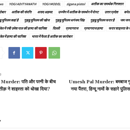
ws
YOGI ADITYANATH
YOGI MODEL
zigana pistol
अतीक का समर्थक गिरफ्तार
ोबार
अतीक की संपत्ति
असद अहमद
उज्जैन में अतीक के समर्थन में पोस्ट
उत्तर प्रदेश
करेल
डू मुस्लिम कहां है
गुड्डू मुस्लिम की खोज
गुड्डू मुस्लिम धनंजय सिंह
गुड्डू मुस्लिम फरार है
जय जन
ेल में रची उमेश पाल की हत्या की साजिश
दिल्ली
प्रयागराज
प्रयागराज हत्या
फरार शाइस्ता के 
जेल में हत्या की साजिश
भारत में फैला है अतीक का कारोबार
e
urder: पति और पत्नी के बीच
Umesh Pal Murder: बमबाज गुड्ड
ीक़ ने शाइस्ता को धोखा दिया?
नया पैंतरा, हिन्दू नामों के सहारे पुल
Y