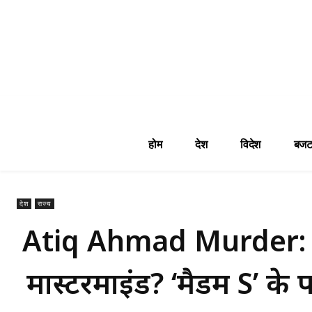
होम
देश
विदेश
बजट
देश
राज्य
Atiq Ahmad Murder: ‘मैड
मास्टरमाइंड? ‘मैडम S’ क