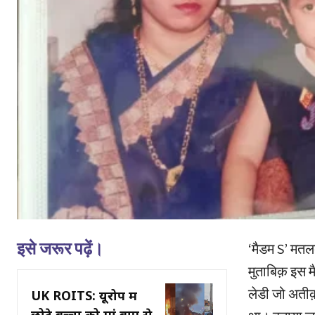
इसे जरूर पढ़ें।
‘मैडम S’ मतलब
मुताबिक़ इस म
लेडी जो अतीक
UK ROITS: यूरोप में
छोटे बच्चों को मां बाप से