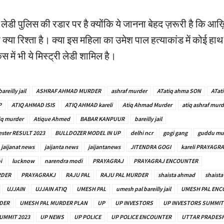
ी लेडी पुलिस की रडार पर है क्योंकि ये जानना बेहद ज़रूरी है कि आख
्या रिश्ता है। क्या इस महिला का उमेश पाल हत्याकांड में कोई हाथ 
स में भी ये मिस्ट्री लेडी शामिल है।
areilly jail
ASHRAF AHMAD MURDER
ashraf murder
ATatiq ahma SON
ATat
P
ATIQ AHMAD ISIS
ATIQ AHMAD kareli
Atiq Ahmad Murder
atiq ashraf murd
iq murder
Atique Ahmed
BABAR KANPUUR
bareilly jail
ster RESULT 2023
BULLDOZER MODEL IN UP
delhi ncr
gogi gang
guddu mu
jaijanat news
jaijanta news
jaijantanews
JITENDRA GOGI
kareli PRAYAGRA
i
lucknow
narendra modi
PRAYAGRAJ
PRAYAGRAJ ENCOUNTER
RDER
PRAYAGRAKJ
RAJU PAL
RAJU PAL MURDER
shaista ahmad
shaista
UJJAIN
UJJAIN ATIQ
UMESH PAL
umesh pal bareilly jail
UMESH PAL ENC
DER
UMESH PAL MURDER PLAN
UP
UP INVESTORS
UP INVESTORS SUMMIT
UMMIT 2023
UP NEWS
UP POLICE
UP POLICE ENCOUNTER
UTTAR PRADES