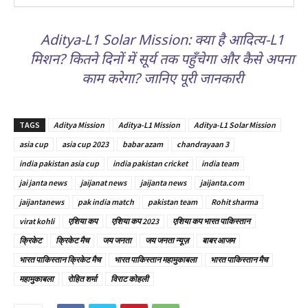
Aditya-L1 Solar Mission: क्या है आदित्य-L1
मिशन? कितने दिनों में सूर्य तक पहुँचेगा और कैसे अपना
काम करेगा? जानिए पूरी जानकारी
TAGS
Aditya Mission
Aditya-L1 Mission
Aditya-L1 Solar Mission
asia cup
asia cup 2023
babar azam
chandrayaan 3
india pakistan asia cup
india pakistan cricket
india team
jai janta news
jaijanat news
jaijanta news
jaijanta.com
jaijantanews
pak india match
pakistan team
Rohit sharma
virat kohli
एशिया कप
एशिया कप 2023
एशिया कप भारत पाकिस्तान
क्रिकेट
क्रिकेट मैच
जय जनता
जय जनता न्यूज़
बाबर आजम
भारत पाकिस्तान क्रिकेट मैच
भारत पाकिस्तान महामुकाबला
भारत पाकिस्तान मैच
महामुकाबला
रोहित शर्मा
विराट कोहली