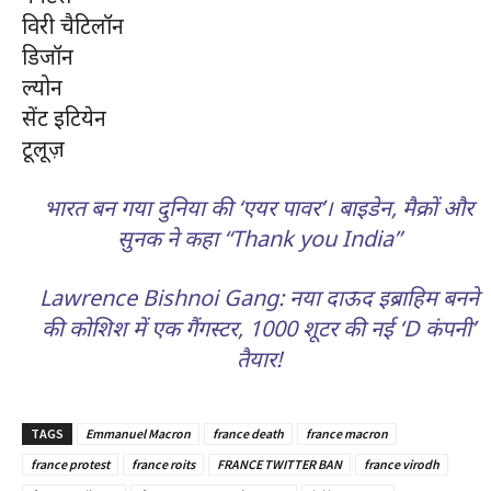
विरी चैटिलॉन
डिजॉन
ल्योन
सेंट इटियेन
टूलूज़
भारत बन गया दुनिया की ‘एयर पावर’। बाइडेन, मैक्रों और
सुनक ने कहा “Thank you India”
Lawrence Bishnoi Gang: नया दाऊद इब्राहिम बनने
की कोशिश में एक गैंगस्टर, 1000 शूटर की नई ‘D कंपनी’
तैयार!
TAGS
Emmanuel Macron
france death
france macron
france protest
france roits
FRANCE TWITTER BAN
france virodh