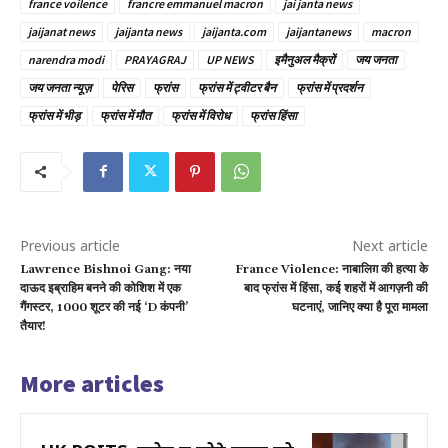
france voilence
francre emmanuel macron
jai janta news
jaijanat news
jaijanta news
jaijanta.com
jaijantanews
macron
narendra modi
PRAYAGRAJ
UP NEWS
इमैनुअल मैक्रों
जय जनता
जय जनता न्यूज़
पेरिस
फ्रांस
फ्रांस में ट्वीटर बैन
फ्रांस में प्रदर्शन
फ्रांस में भीड़
फ्रांस में मौत
फ्रांस में विरोध
फ्रांस हिंसा
Previous article
Next article
Lawrence Bishnoi Gang: नया
France Violence: नाबालिग़ की हत्या के
दाऊद इब्राहिम बनने की कोशिश में एक
बाद फ्रांस में हिंसा, कई शहरों में आगज़नी की
गैंगस्टर, 1000 शूटर की नई ‘D कंपनी’
घटनाएं, जानिए क्या है पूरा मामला
तैयार!
More articles