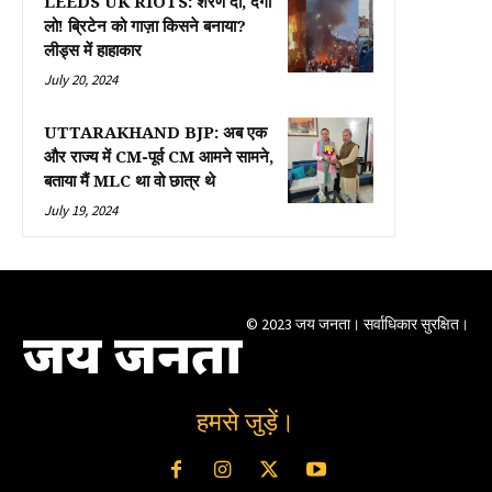
LEEDS UK RIOTS: शरण दो, दंगा
लो! ब्रिटेन को गाज़ा किसने बनाया?
लीड्स में हाहाकार
July 20, 2024
UTTARAKHAND BJP: अब एक
और राज्य में CM-पूर्व CM आमने सामने,
बताया मैं MLC था वो छात्र थे
July 19, 2024
© 2023 जय जनता। सर्वाधिकार सुरक्षित।
जय जनता
हमसे जुड़ें।