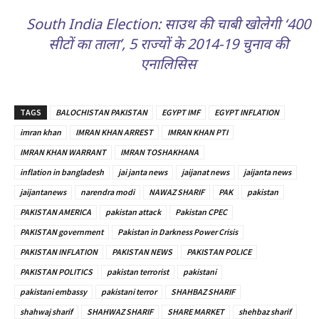
South India Election: साउथ की चाबी खोलेगी ‘400
सीटों का ताला’, 5 राज्यों के 2014-19 चुनाव की
एनालिसिस
TAGS
BALOCHISTAN PAKISTAN
EGYPT IMF
EGYPT INFLATION
imran khan
IMRAN KHAN ARREST
IMRAN KHAN PTI
IMRAN KHAN WARRANT
IMRAN TOSHAKHANA
inflation in bangladesh
jai janta news
jaijanat news
jaijanta news
jaijantanews
narendra modi
NAWAZ SHARIF
PAK
pakistan
PAKISTAN AMERICA
pakistan attack
Pakistan CPEC
PAKISTAN government
Pakistan in Darkness Power Crisis
PAKISTAN INFLATION
PAKISTAN NEWS
PAKISTAN POLICE
PAKISTAN POLITICS
pakistan terrorist
pakistani
pakistani embassy
pakistani terror
SHAHBAZ SHARIF
shahwaj sharif
SHAHWAZ SHARIF
SHARE MARKET
shehbaz sharif