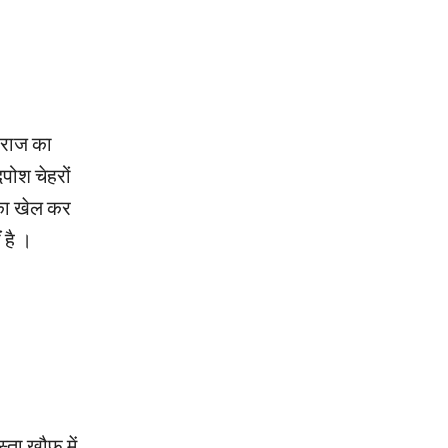
 राज का
पोश चेहरों
 का खेल कर
 है ।
ता ख़ौफ में