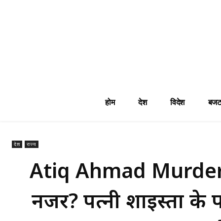
होम
देश
विदेश
बजट
देश
राज्य
Atiq Ahmad Murder: 
नजर? पत्नी शाइस्ता के 