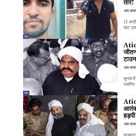
तार!
जय जनत
15 अप्र
घाट उता
देश
Atiq
जीतन
टाउन
जय जनत
चुनाव म
प्लानिं
देश
Atiq
आतंक 
हड़पी
जय जनत
प्रयागर