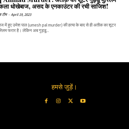
 Ahmad Murder: अतीक़ का शूटर गुड्डू मुस्लिम
िकला धोखेबाज, असद के एनकाउंटर की रची साजिश!
ा टीम
-
April 19, 2023
ाज में हुए उमेश पाल (umesh pal murder) की हत्या के बाद से ही अतीक का शूटर
ुस्लिम फरार है। लेकिन अब गुड्डू...
हमसे जुड़ें।