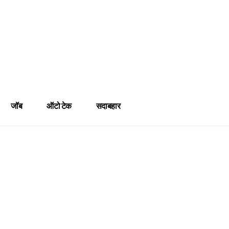
जॉब
ऑटो टेक
सदाबहार