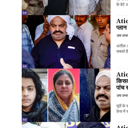
के बेटे 
देश
Ati
प्लान
जय जनत
अतीक अह
सबको है
देश
Ati
किसक
पांच 
जय जनत
यूपी के
केस में 
देश