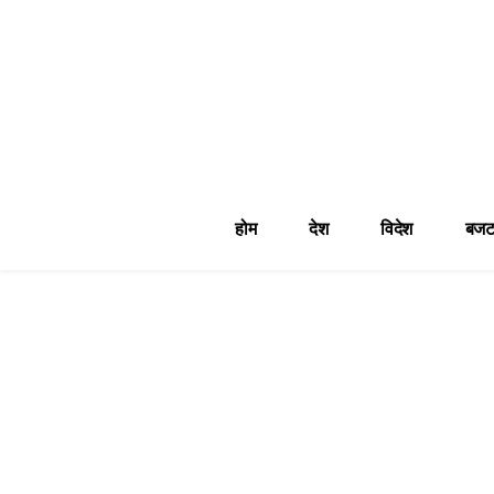
होम
देश
विदेश
बजट