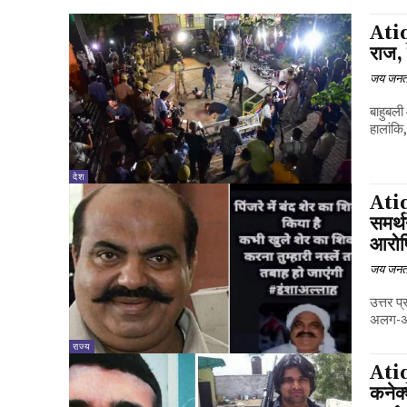
Atiq
राज, 
जय जनत
बाहुबली
हालांकि,
देश
Atiq
समर्थ
आरोपि
जय जनत
उत्तर प
अलग-अलग
राज्य
Atiq
कनेक्