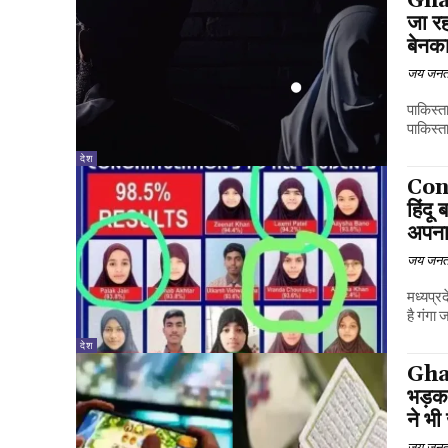
Gha
जा रह
बेनकाब
जय जनत
पाकिस्त
पाकिस्ता
देश
Conv
हिंदू
अपना
जय जनत
मध्यप्र
है गंगा 
देश
Gha
भड़का
ने भ
जय जनत