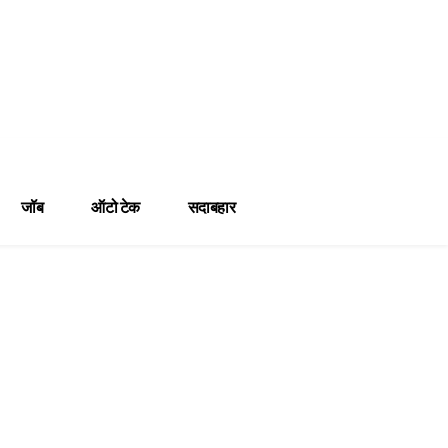
जॉब
ऑटो टेक
सदाबहार