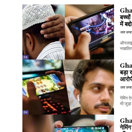
Ghaz
बच्चो
में बद
जय जनत
ऑनलाइन 
नाबालिग
देश
Ghaz
बड़ा
आरोपी 
जय जनत
गेमिंग ऐ
भी जुड़ा
देश
Gha
गेमिं