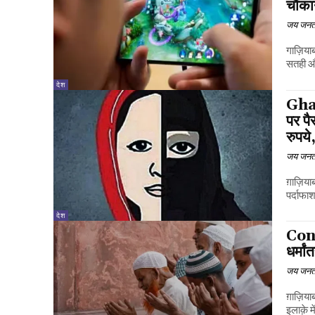
चौंका
जय जनत
गाज़िया
सतही औ
देश
Ghaz
पर पै
रुपये
जय जनत
ग़ाज़िय
पर्दाफा
देश
Conv
धर्मा
जय जनत
ग़ाज़िया
इलाक़े म