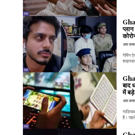
देश
Gha
प्लान
कोरोन
जय जनत
गेमिंग ऐ
शाहनवाज
देश
Gha
बाद ध
में बड
जय जनत
गाज़ियाब
है। पह
देश