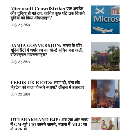
Microsoft CrowdStrike: एक अपडेट
और दुनिया हो गई ठप, जानिए कुछ घंटे तक किसने
दुनिया को किया ऑफ़लाइन?
July 20, 2024
JAMIA CONVERSION: भारत के टॉप
यूनिवर्सिटी में धर्मांतरण का खेल! सचिन बना अली,
रजिस्ट्रार मास्टरमाइंड?
July 20, 2024
LEEDS UK RIOTS: शरण दो, दंगा लो!
ब्रिटेन को गाज़ा किसने बनाया? लीड्स में हाहाकार
July 20, 2024
UTTARAKHAND BJP: अब एक और राज्य
में CM-पूर्व CM आमने सामने, बताया मैं MLC था
वो छात्र थे