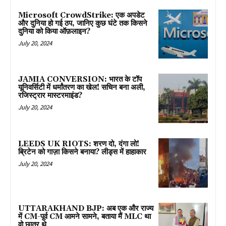
Microsoft CrowdStrike: एक अपडेट
और दुनिया हो गई ठप, जानिए कुछ घंटे तक किसने
दुनिया को किया ऑफ़लाइन?
July 20, 2024
JAMIA CONVERSION: भारत के टॉप
यूनिवर्सिटी में धर्मांतरण का खेल! सचिन बना अली,
रजिस्ट्रार मास्टरमाइंड?
July 20, 2024
LEEDS UK RIOTS: शरण दो, दंगा लो!
ब्रिटेन को गाज़ा किसने बनाया? लीड्स में हाहाकार
July 20, 2024
UTTARAKHAND BJP: अब एक और राज्य
में CM-पूर्व CM आमने सामने, बताया मैं MLC था
वो छात्र थे