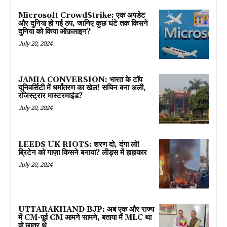
Microsoft CrowdStrike: एक अपडेट
और दुनिया हो गई ठप, जानिए कुछ घंटे तक किसने
दुनिया को किया ऑफ़लाइन?
July 20, 2024
JAMIA CONVERSION: भारत के टॉप
यूनिवर्सिटी में धर्मांतरण का खेल! सचिन बना अली,
रजिस्ट्रार मास्टरमाइंड?
July 20, 2024
LEEDS UK RIOTS: शरण दो, दंगा लो!
ब्रिटेन को गाज़ा किसने बनाया? लीड्स में हाहाकार
July 20, 2024
UTTARAKHAND BJP: अब एक और राज्य
में CM-पूर्व CM आमने सामने, बताया मैं MLC था
वो छात्र थे