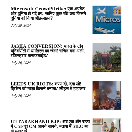
Microsoft CrowdStrike: एक अपडेट
और दुनिया हो गई ठप, जानिए कुछ घंटे तक किसने
दुनिया को किया ऑफ़लाइन?
July 20, 2024
JAMIA CONVERSION: भारत के टॉप
यूनिवर्सिटी में धर्मांतरण का खेल! सचिन बना अली,
रजिस्ट्रार मास्टरमाइंड?
July 20, 2024
LEEDS UK RIOTS: शरण दो, दंगा लो!
ब्रिटेन को गाज़ा किसने बनाया? लीड्स में हाहाकार
July 20, 2024
UTTARAKHAND BJP: अब एक और राज्य
में CM-पूर्व CM आमने सामने, बताया मैं MLC था
वो छात्र थे