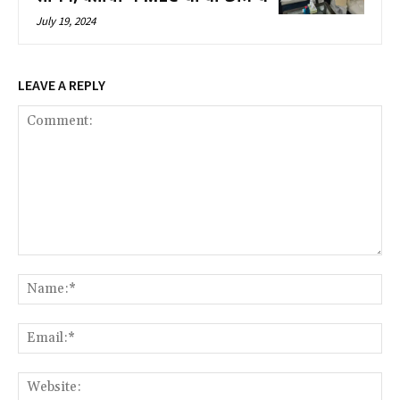
July 19, 2024
LEAVE A REPLY
Comment:
Na
Ema
Web