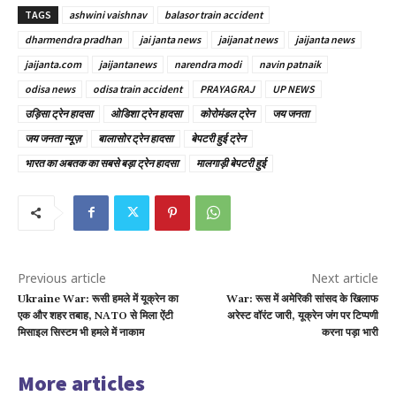
TAGS
ashwini vaishnav
balasor train accident
dharmendra pradhan
jai janta news
jaijanat news
jaijanta news
jaijanta.com
jaijantanews
narendra modi
navin patnaik
odisa news
odisa train accident
PRAYAGRAJ
UP NEWS
उड़िसा ट्रेन हादसा
ओडिशा ट्रेन हादसा
कोरोमंडल ट्रेन
जय जनता
जय जनता न्यूज़
बालासोर ट्रेन हादसा
बेपटरी हुई ट्रेन
भारत का अबतक का सबसे बड़ा ट्रेन हादसा
मालगाड़ी बेपटरी हुई
Previous article
Next article
Ukraine War: रूसी हमले में यूक्रेन का
War: रूस में अमेरिकी सांसद के खिलाफ
एक और शहर तबाह, NATO से मिला ऐंटी
अरेस्ट वॉरंट जारी, यूक्रेन जंग पर टिप्पणी
मिसाइल सिस्टम भी हमले में नाकाम
करना पड़ा भारी
More articles