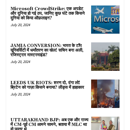
Microsoft CrowdStrike: एक अपडेट
और दुनिया हो गई ठप, जानिए कुछ घंटे तक किसने
दुनिया को किया ऑफ़लाइन?
July 20, 2024
JAMIA CONVERSION: भारत के टॉप
यूनिवर्सिटी में धर्मांतरण का खेल! सचिन बना अली,
रजिस्ट्रार मास्टरमाइंड?
July 20, 2024
LEEDS UK RIOTS: शरण दो, दंगा लो!
ब्रिटेन को गाज़ा किसने बनाया? लीड्स में हाहाकार
July 20, 2024
UTTARAKHAND BJP: अब एक और राज्य
में CM-पूर्व CM आमने सामने, बताया मैं MLC था
वो छात्र थे