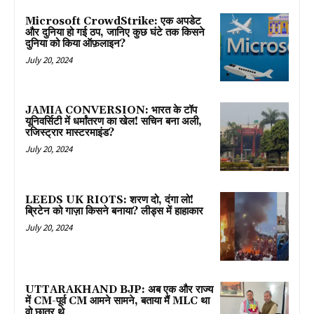
Microsoft CrowdStrike: एक अपडेट
और दुनिया हो गई ठप, जानिए कुछ घंटे तक किसने
दुनिया को किया ऑफ़लाइन?
July 20, 2024
JAMIA CONVERSION: भारत के टॉप
यूनिवर्सिटी में धर्मांतरण का खेल! सचिन बना अली,
रजिस्ट्रार मास्टरमाइंड?
July 20, 2024
LEEDS UK RIOTS: शरण दो, दंगा लो!
ब्रिटेन को गाज़ा किसने बनाया? लीड्स में हाहाकार
July 20, 2024
UTTARAKHAND BJP: अब एक और राज्य
में CM-पूर्व CM आमने सामने, बताया मैं MLC था
वो छात्र थे