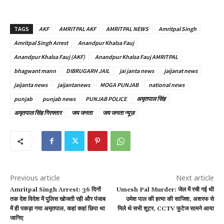
TAGS
AKF
AMRITPAL AKF
AMRITPAL NEWS
Amritpal Singh
Amritpal Singh Arrest
Anandpur Khalsa Fauj
Anandpur Khalsa Fauj (AKF)
Anandpur Khalsa Fauj AMRITPAL
bhagwant mann
DIBRUGARH JAIL
jai janta news
jaijanat news
jaijanta news
jaijantanews
MOGA PUNJAB
national news
punjab
punjab news
PUNJAB POLICE
अमृतपाल सिंह
अमृतपाल सिंह गिरफ्तार
जय जनता
जय जनता न्यूज़
Previous article
Next article
Amritpal Singh Arrest: 36 दिनों
Umesh Pal Murder: जेल में रची गई थी
तक देश विदेश में पुलिस खोजती रही और पंजाब
उमेश पाल की हत्या की साजिश, अशरफ से
में ही पकड़ा गया अमृतपाल, कहां कहां छिपा था
मिले थे सभी शूटर, CCTV फुटेज सामने आया
जानिए