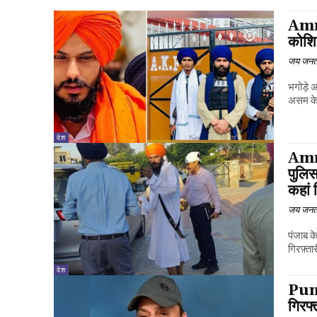
Amri
कोशिश
जय जनत
भगोड़े 
असम के 
देश
Amri
पुलिस
कहां 
जय जनत
पंजाब क
गिरफ़्ता
देश
Punj
गिरफ्