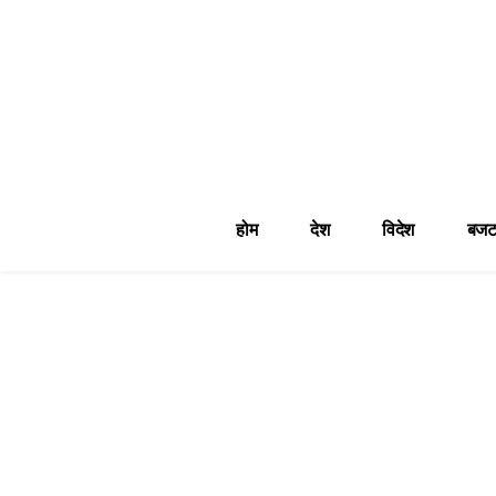
होम
देश
विदेश
बजट