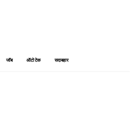
जॉब
ऑटो टेक
सदाबहार