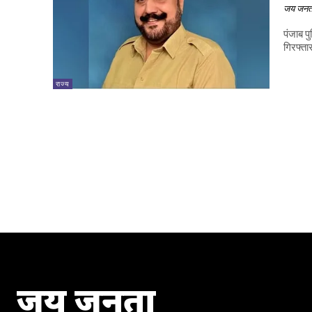
जय जनत
पंजाब प
गिरफ्ता
राज्य
जय जनता