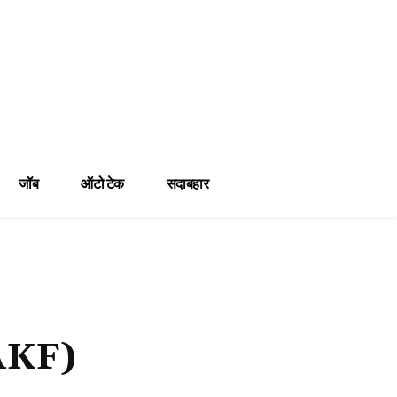
जॉब
ऑटो टेक
सदाबहार
AKF)