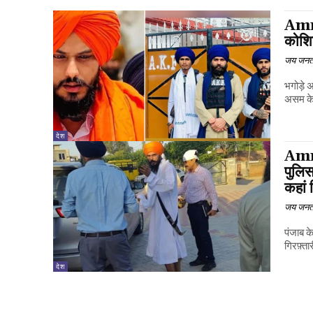
Amri
कोशिश
जय जनत
भगोड़े 
असम के 
देश
Amri
पुलिस
कहां 
जय जनत
पंजाब क
गिरफ़्ता
देश