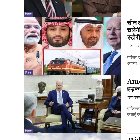
विदेश
चीन क
चलेगी
स्टोरी
जय जनत
पश्चिम 
अपना I
विदेश
Ameri
हड़क
जय जनत
पाकिस्त
जताई जा
विदेश