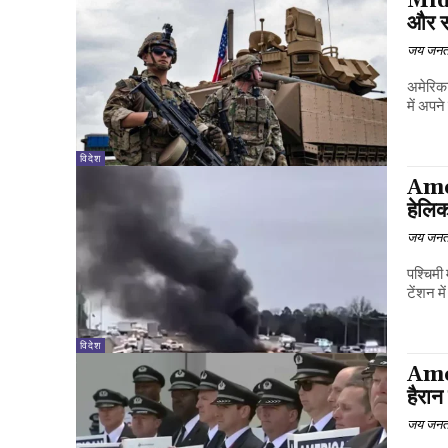
Midd
और सी
जय जनत
अमेरिका
में अपन
विदेश
Amer
हेलिक
जय जनत
पश्चिमी
टेंशन मे
विदेश
Amer
हैरान
जय जनत