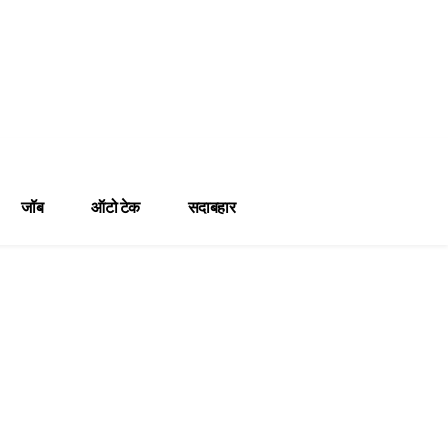
जॉब
ऑटो टेक
सदाबहार