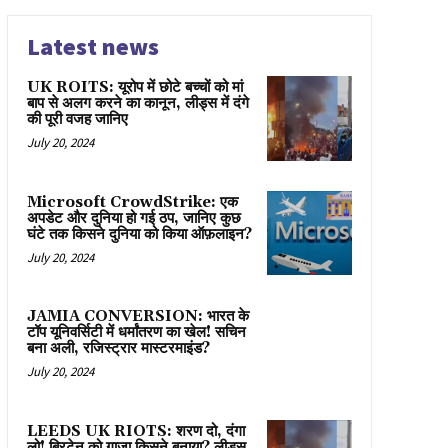
Latest news
UK ROITS: यूरोप में छोटे बच्चों को मां
बाप से अलग करने का कानून, लीड्स में दंगे
की पूरी वजह जानिए
July 20, 2024
Microsoft CrowdStrike: एक
अपडेट और दुनिया हो गई ठप, जानिए कुछ
घंटे तक किसने दुनिया को किया ऑफ़लाइन?
July 20, 2024
JAMIA CONVERSION: भारत के
टॉप यूनिवर्सिटी में धर्मांतरण का खेल! सचिन
बना अली, रजिस्ट्रार मास्टरमाइंड?
July 20, 2024
LEEDS UK RIOTS: शरण दो, दंगा
लो! ब्रिटेन को गाज़ा किसने बनाया? लीड्स