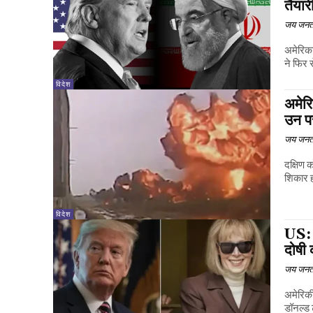
तैयार
जय जनत
अमेरिका
ने फिर स
विदेश
अमेर
उन प
जय जनत
दक्षिण 
शिकार ह
विदेश
US: ट
दोषी 
जय जनत
अमेरिकी
डॉनल्ड ट