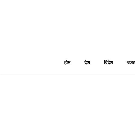
होम
देश
विदेश
बजट