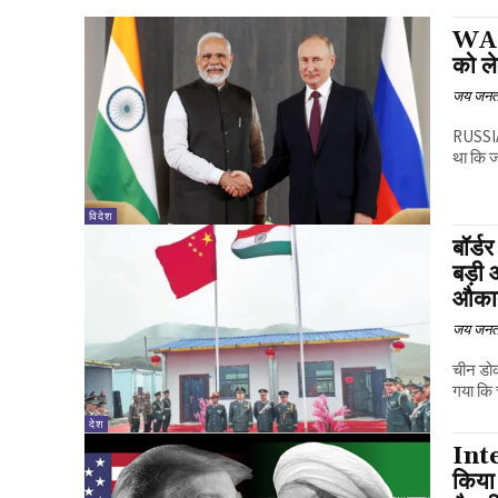
WAR: 
को ल
जय जनत
RUSSIA
था कि जब
विदेश
बॉर्ड
बड़ी
औका
जय जनत
चीन डोकल
गया कि 
देश
Inte
किया 