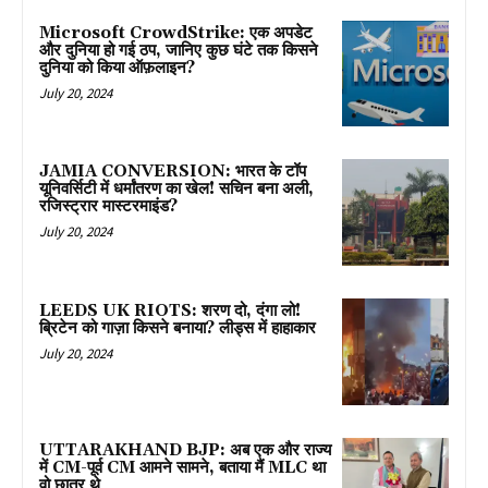
Microsoft CrowdStrike: एक अपडेट
और दुनिया हो गई ठप, जानिए कुछ घंटे तक किसने
दुनिया को किया ऑफ़लाइन?
July 20, 2024
JAMIA CONVERSION: भारत के टॉप
यूनिवर्सिटी में धर्मांतरण का खेल! सचिन बना अली,
रजिस्ट्रार मास्टरमाइंड?
July 20, 2024
LEEDS UK RIOTS: शरण दो, दंगा लो!
ब्रिटेन को गाज़ा किसने बनाया? लीड्स में हाहाकार
July 20, 2024
UTTARAKHAND BJP: अब एक और राज्य
में CM-पूर्व CM आमने सामने, बताया मैं MLC था
वो छात्र थे